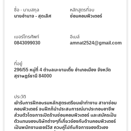
ชื่อ - นามสกุล
หลักสูตรที่จบ
นายอำนาจ - สุดเลิศ
ซ่อมคอมพิวเตอร์
เบอร์โทรศัพท์
อีเมล์
0843099030
amnat2524@gmail.com
ที่อยู๋
296/55 หมู่ที่ 4 ตำบลมะขามเตี้ย อำเภอเมือง จังหวัด
สุราษฎร์ธานี 84000
ประวัติ
เข้ารับการฝึกอบรมหลักสูตรเตรียมเข้าทำงาน สาขาซ่อม
คอมพิวเตอร์ จบฝึกก็นำประสบการณ์มาประกอบอาชีพ
ส่วนตัวโดยการเปิดร้านซ่อมคอมพิวเตอร์ และสมัครเป็น
ตัวแทนของบริษัทต่างๆที่เกี่ยวข้องกับด้านคอมพิวเตอร์
เป็นพนักงานเซอร์วิส ควบคู่ไปกับกิจการของตัวเอง