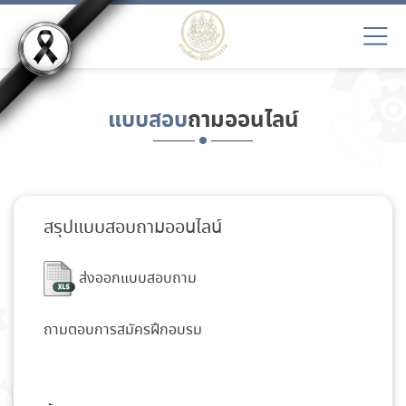
แบบสอบ
ถามออนไลน์
สรุปแบบสอบถามออนไลน์
ส่งออกแบบสอบถาม
ถามตอบการสมัครฝึกอบรม