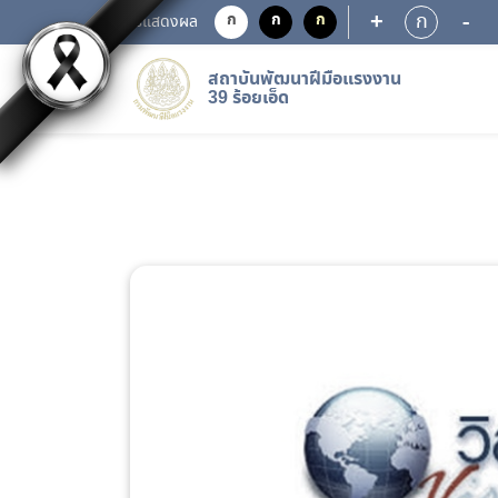
+
-
ก
ก
ก
ก
การแสดงผล
สถาบันพัฒนาฝีมือแรงงาน
39 ร้อยเอ็ด