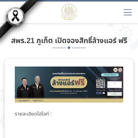
สพร.21 ภูเก็ต เปิดจองสิทธิ์ล้างแอร์ ฟรี
รายละเอียดไฮไลท์ :