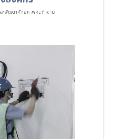
มและพัฒนาศักยภาพคนทำงาน