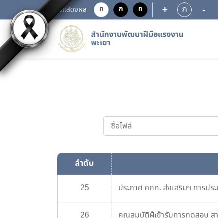
+
-
ก
ก
ก
ก
การแสดงผล
สำนักงานพัฒนาฝีมือแรงงาน
พะเยา
ลำดับ
25
ประกาศ คกก. ส่งเสริมฯ การประ
26
คุณสมบัติผู้เข้ารับการทดสอบ 