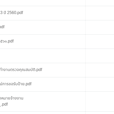
3 ปี 2560.pdf
pdf
๒๕๖๑.pdf
ำงานตรวจคุณสมบัติ.pdf
การขอรับป้าย.pdf
่องหมายจ้างงาน
.pdf