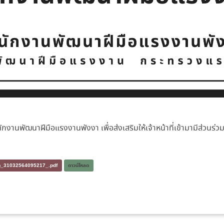
งานพัฒนาฝีมือแรงงานพังงา เพื่อส่งเสริมให้เจ้าหน้าที่เข้ามามีส่วนร่วม
งงา_31032564095217_.pdf
ดาวน์โหลด