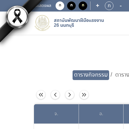
+
-
ก
ก
ก
ก
การแสดงผล
สถาบันพัฒนาฝีมือแรงงาน
26 นนทบุรี
ตารางกิจกรรม
ตารา