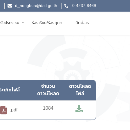
d_nongbua@dsd.go.th
0-4237-8469
รับประชาชน
ร้องเรียน/ร้องทุกข์
ติดต่อเรา
จำนวน
ดาวน์โหลด
ระเภทไฟล์
ดาวน์โหลด
ไฟล์
1084
.pdf