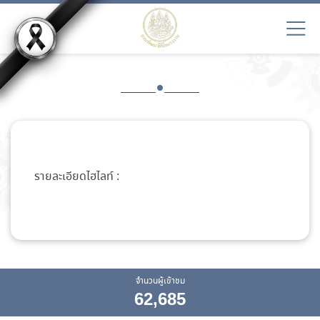
รายละเอียดไฮไลท์ :
จำนวนผู้เข้าชม
62,685