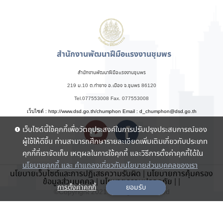
สำนักงานพัฒนาฝีมือแรงงานชุมพร
สำนักงานพัฒนาฝีมือแรงงานชุมพร
219 ม.10 ต.ท่ายาง อ.เมือง จ.ชุมพร 86120
Tel.077553008 Fax. 077553008
เว็บไซต์ : http://www.dsd.go.th/chumphon Email :
d_chumphon@dsd.go.th
เว็บไซต์นี้ใช้คุกกี้เพื่อวัตถุประสงค์ในการปรับปรุงประสบการณ์ของ
ผู้ใช้ให้ดีขึ้น ท่านสามารถศึกษารายละเอียดเพิ่มเติมเกี่ยวกับประเภท
คุกกี้ที่เราจัดเก็บ เหตุผลในการใช้คุกกี้ และวิธีการตั้งค่าคุกกี้ได้ใน
นโยบายคุกกี้ และ คำแถลงเกี่ยวกับนโยบายส่วนบุคคลของเรา
นโยบายเว็บไซต์และการปฏิเสธความรับผิด
|
นโยบายการคุ้มครอง
ข้อมูลส่วนบุคคล
|
นโยบายความปลอดภัย
|
|
การตั้งค่าคุกกี้
ยอมรับ
©Copyright 2021 . All rights reserved