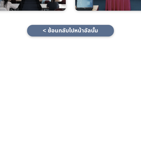
< ย้อนกลับไปหน้าอัลบั้ม