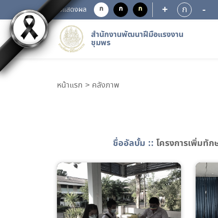
+
-
ก
ก
ก
ก
การแสดงผล
สำนักงานพัฒนาฝีมือแรงงาน
ชุมพร
หน้าแรก
คลังภาพ
ชื่ออัลบั้ม ::
โครงการเพิ่มทักษ