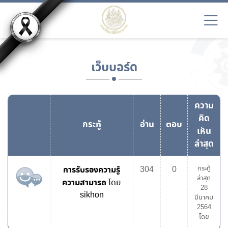
เว็บบอร์ด
ความ
คิด
กระทู้
อ่าน
ตอบ
เห็น
ล่าสุด
การรับรองความรู้
304
0
กระทู้
ล่าสุด
ความสามารถ
โดย
28
sikhon
มีนาคม
2564
โดย