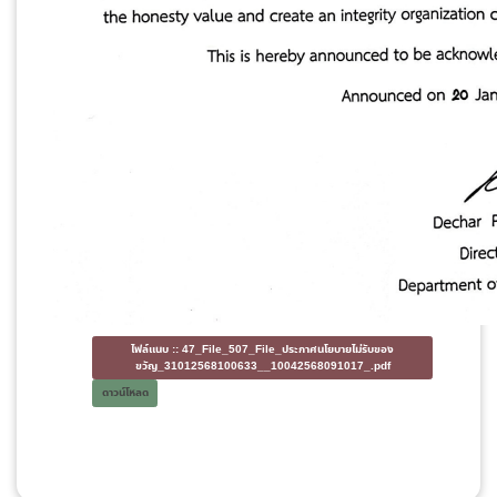
ไฟล์แนบ ::
47_File_507_File_ประกาศนโยบายไม่รับของ
ขวัญ_31012568100633__10042568091017_.pdf
ดาวน์โหลด