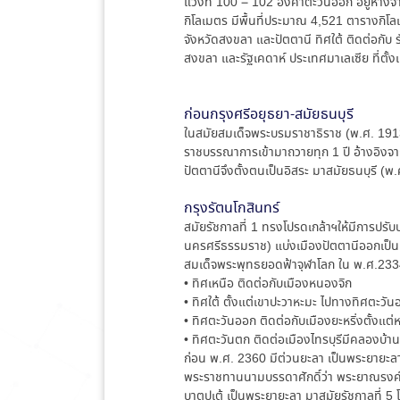
แวงที่ 100 – 102 องศาตะวันออก อยู่ห่า
กิโลเมตร มีพื้นที่ประมาณ 4,521 ตารางกิโลเ
จังหวัดสงขลา และปัตตานี ทิศใต้ ติดต่อกับ 
สงขลา และรัฐเคดาห์ ประเทศมาเลเซีย ที่ตั
ก่อนกรุงศรีอยุธยา-สมัยธนบุรี
ในสมัยสมเด็จพระบรมราชาธิราช (พ.ศ. 1913
ราชบรรณาการเข้ามาถวายทุก 1 ปี อ้างอิงจ
ปัตตานีจึงตั้งตนเป็นอิสระ มาสมัยธนบุรี (
กรุงรัตนโกสินทร์
สมัยรัชกาลที่ 1 ทรงโปรดเกล้าฯให้มีการปรั
นครศรีธรรมราช) แบ่งเมืองปัตตานีออกเป็น 7
สมเด็จพระพุทธยอดฟ้าจุฬาโลก ใน พ.ศ.2334
• ทิศเหนือ ติดต่อกับเมืองหนองจิก
• ทิศใต้ ตั้งแต่เขาปะวาหะมะ ไปทางทิศตะว
• ทิศตะวันออก ติดต่อกับเมืองยะหริ่งตั้งแ
• ทิศตะวันตก ติดต่อเมืองไทรบุรีมีคลองบ้า
ก่อน พ.ศ. 2360 มีต่วนยะลา เป็นพระยายะลา 
พระราชทานนามบรรดาศักดิ์ว่า พระยาณรงค์ฤท
บาตูปุเต้ เป็นพระยายะลา มาสมัยรัชกาลที่ 5 โ