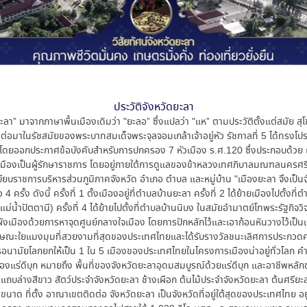
ประวัติจังหวัดยะลา
ลา” มาจากภาษาพื้นเมืองเดิมว่า "ยะลอ” ซึ่งแปลว่า "แห” ตามประวัติตั้งแต่สมัย สุโ
่อมาในรัชสมัยของพระบาทสมเด็จพระจุลจอมเกล้าเจ้าอยู่หัว รัชกาลที่ 5 ได้ทรงโป
ดยออกประกาศข้อบังคับสำหรับการปกครอง 7 หัวเมือง ร.ศ.120 ซึ่งประกอบด้วย เมื
าเมืองเป็นผู้รักษาราชการ โดยอยู่ภายใต้การดูแลของข้าหลวงเทศภิบาลมณฑลนครศร
ียบราชการบริหารส่วนภูมิภาคจังหวัด อำเภอ ตำบล และหมู่บ้าน "เมืองยะลา จึงเป็น
 ครั้ง ดังนี้ ครั้งที่ 1 ตั้งเมืองอยู่ที่ตำบลบ้านยะลา ครั้งที่ 2 ได้ย้ายเมืองไปตั้งที
แม่น้ำปัตตานี) ครั้งที่ 4 ได้ย้ายไปตั้งที่ตำบลบ้านนิบง ในสมัยอำมาตย์โทพระรัฐกิจว
เมืองด้วยการหาจุดศูนย์กลางใจเมือง โดยการปักหลักไว้และเอาก้อนหินวางไว้เป็นเคร
ักษณะใยแมงมุมที่สวยงามที่สุดของประเทศไทยและได้รับรางวัลชนะเลิศการประกว
รอนามัยโลกยกให้เป็น 1 ใน 5 เมืองของประเทศไทยในโครงการเมืองน่าอยู่ทั่วโลก ค
งแร่ดีบุก หมายถึง พื้นที่ของจังหวัดยะลาอุดมสมบูรณ์ด้วยแร่ดีบุก และอาชีพหล
แถบล่างสีขาว สัตว์ประจำจังหวัดยะลา ช้างเผือก ต้นไม้ประจำจังหวัดยะลา ต้นศรียะ
ุข ขนาด ที่ตั้ง อาณาเขตติดต่อ จังหวัดยะลา เป็นจังหวัดที่อยู่ใต้สุดของประเทศไทย อยู