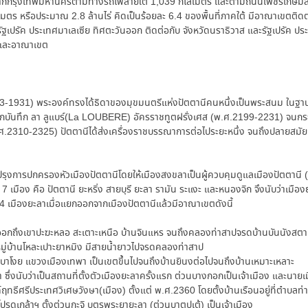
งจากกรุงเทพมหานครตามทางรถไฟสายใต้ 1,039 กิโลเมตร และตามถนนเพชรเกษมสาย
มตร หรือประมาณ 2.8 ล้านไร่ คิดเป็นร้อยละ 6.4 ของพื้นที่ภาคใต้ มีอาณาเขตติดต่อ
รัฐเปรัค ประเทศมาเลเซีย ทิศตะวันออก ติดต่อกับ จังหวัดนราธิวาส และรัฐเปรัค ปร
้งและอาณาเขต
-1931) พระองค์ทรงได้ธิดาของมุขมนตรีแห่งปัตตานีคนหนึ่งเป็นพระสนม ในฐานเมื
ากบันทึก ลา ลูแบร์(La LOUBERE) อัครราชทูตฝรั่งเศส (พ.ศ.2199-2231) จนกระท
พ.ศ.2310-2325) ปัตตานีได้ส่งเครื่องราชบรรณาการต่อไประยะหนึ่ง จนถึงปลายสมัยธน
บปรุงการปกครองหัวเมืองปัตตานีโดยให้เมืองสงขลาเป็นผู้ควบคุมดูแลเมืองปัตตานี 
 เมือง คือ ปัตตานี ยะหริ่ง สายบุรี ยะลา รามัน ระแงะ และหนองจิก จึงนับว่าเมือ
 เมืองยะลาเมื่อแยกออกจากเมืองปัตตานีแล้วมีอาณาเขตดังนี้
ันออกถึงเขาปะฆะหลอ สะเตาะเหนือ บ้านจินแหร จนถึงคลองท่าสาปจรดบ้านบันนังสตา
ต่หมู่บ้านโหละเปาะยาหมิง มีสายน้ำยาวไปจรดคลองท่าสาป
นบาโงย แขวงเมืองเทพา เป็นเขตขึ้นไปจนถึงบ้านยินงต่อไปจนถึงบ้านเหมาะเหลาะ
ซึ่งนับว่าเป็นสถานที่ตั้งตัวเมืองยะลาครั้งแรก ต่วนบางกอกเป็นเจ้าเมือง และนาย
ธีศรีประเทศวิเศษวังษา(เมือง) ตั้งแต่ พ.ศ.2360 โดยตั้งบ้านเรือนอยู่ที่ตำบลท
ปรดเกล้าฯ ตั้งต่วนกะจิ บุตรพระยายะลา (ต่วนบาตูปุเต้) เป็นเจ้าเมือง