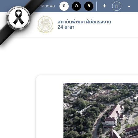
+
-
ก
ก
ก
ก
การแสดงผล
สถาบันพัฒนาฝีมือแรงงาน
24 ยะลา