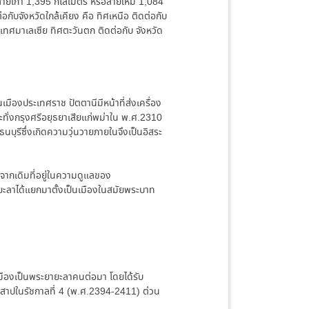
เก่า 1,395 กิโลเมตร หรือสายใหม่ 1,084
กับจังหวัดใกล้เคียง คือ ทิศเหนือ ติดต่อกับ
ะเทศมาเลเซีย ทิศตะวันตก ติดต่อกับ จังหวัด
องประเทศราช ปัตตานีมีหน้าที่ส่งเครื่อง
ั่งกรุงศรีอยุธยาเสียแก่พม่าใน พ.ศ.2310
บุรีซึ่งเกิดความวุ่นวายภายในจึงเป็นอิสระ
(จากเดิมที่อยู่ในความดูแลของ
งยะลาได้แยกมาตั้งเป็นเมืองในสมัยพระบาท
เมืองเป็นพระยายะลาคนต่อมา โดยได้รับ
่าสาปในรัชกาลที่ 4 (พ.ศ.2394-2411) ต่วน