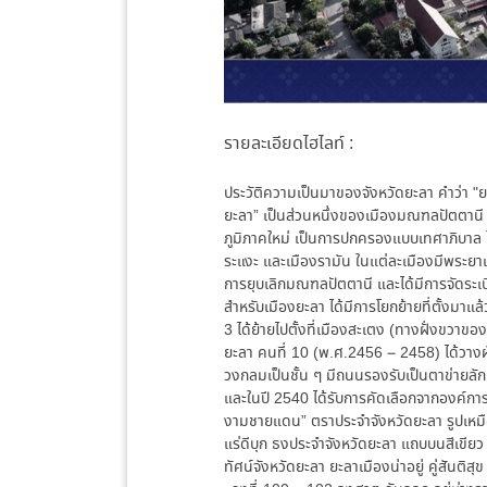
รายละเอียดไฮไลท์ :
ประวัติความเป็นมาของจังหวัดยะลา คำว่า "ยะ
ยะลา” เป็นส่วนหนึ่งของเมืองมณฑลปัตตานี ต
ภูมิภาคใหม่ เป็นการปกครองแบบเทศาภิบาล โ
ระแงะ และเมืองรามัน ในแต่ละเมืองมีพระย
การยุบเลิกมณฑลปัตตานี และได้มีการจัดระเบ
สำหรับเมืองยะลา ได้มีการโยกย้ายที่ตั้งมาแล้ว 4
3 ได้ย้ายไปตั้งที่เมืองสะเตง (ทางฝั่งขวาของ
ยะลา คนที่ 10 (พ.ศ.2456 – 2458) ได้วางผัง
วงกลมเป็นชั้น ๆ มีถนนรองรับเป็นตาข่ายล
และในปี 2540 ได้รับการคัดเลือกจากองค์กา
งามชายแดน” ตราประจำจังหวัดยะลา รูปเหมือ
แร่ดีบุก ธงประจำจังหวัดยะลา แถบบนสีเขียว 
ทัศน์จังหวัดยะลา ยะลาเมืองน่าอยู่ คู่สันติส