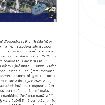
ขทัยถึงตอนต้นกรุงรัตนโกสิทร์นั้น "เมือง
รดเกล้าให้มีการปรับปรุงการปกครองส่วน
องปัตตานี หนองจิก ยะหริ่ง สายบุรี ยะลา
ีธรรมราช ต่อมาในปีพุทธศักราช 2476 ได้มี
จังหวัดหนึ่งของประเทศไทยในปัจจุบัน”
่ตำบลท่าสาป (ฝั่งซ้ายของแม่น้ำปัตตานี) ครั้งที่
ิจารณ์ (สวาสดิ์ ณ นคร) ผู้ว่าราชการจังหวัด
ื่องหมาย เรียกว่า "กิโลศูนย์” และลากเส้น
ดความสะอาด 3 ปีซ้อน (พ.ศ.2528-2530)
ำขวัญประจำจังหวัดยะลา "ใต้สุดสยาม เมือง
ักของ ประชาชนในอดีต คือ การทำเหมือง
ลา ดอกไม้ประจำจังหวัดยะลา ดอกพิกุล วิสัย
่ระหว่างเส้นรุ้งที่ 5 – 7 องศาเหนือและ เส้น