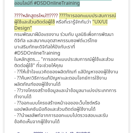
ออนไลน์ที่ #DSDOnlineTraining
????หลักสูตรใหม่!!!????
????การออกแบบประสบการณ์
ผู้ใช้และส่วนติดต่อผู้ใช้
หรือที่เรารู้จักกันว่า
"UX/UI
Design"
กรมพัฒนาฝีมือแรงงาน ร่วมกับ มูลนิธิเพื่อการพัฒนา
ดิจิทัล และสมาคมอุตสาหกรรมซอฟต์แวร์ไทย
มาเสริมทักษะดิจิทัลให้ปังกับเราที่
#DSDOnlineTraining
ในหลักสูตร.... "การออกแบบประสบการณ์ผู้ใช้และส่วน
ติดต่อผู้ใช้" ที่จะช่วยให้คุณ
- ??ให้เข้าใจแนวคิดของผลิตภัณฑ์ แลัปัญหาของผู้ใช้งาน
- ??ค้นหาวิธีการแก้ปัญหาและตอบโจทย์การใช้งาน
ผลิตภัณฑ์ของผู้ใช้งานได้
- ??วางโครงสร้างข้อมูลและนำข้อมูลมาแบ่งประเภทการ
ทำงานได้
- ??ออกแบบโครงสร้างหน้าจอของเว็บไซต์หรือ
แอปพลิเคชันมือถือและส่วนติดต่อผู้ใช้งานได้
- ??นำผลลัพท์จากการออกแบบไปตรวจสอบและรับ
ข้อคิดเห็นจากผู้ใช้งานได้