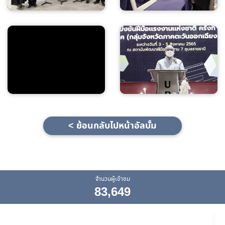
< ย้อนกลับไปหน้าอัลบั้ม
จำนวนผู้เข้าชม
83,649