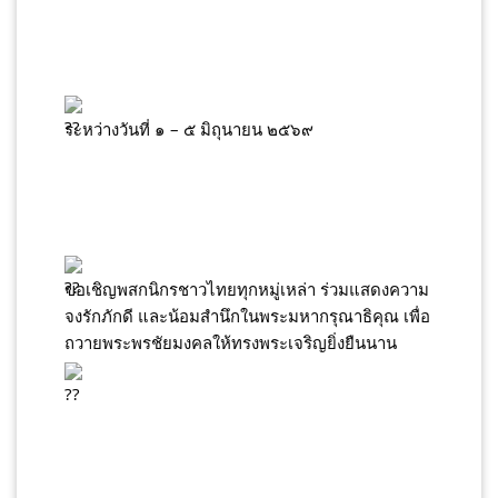
ระหว่างวันที่ ๑ – ๕ มิถุนายน ๒๕๖๙
ขอเชิญพสกนิกรชาวไทยทุกหมู่เหล่า ร่วมแสดงความ
จงรักภักดี และน้อมสำนึกในพระมหากรุณาธิคุณ เพื่อ
ถวายพระพรชัยมงคลให้ทรงพระเจริญยิ่งยืนนาน 