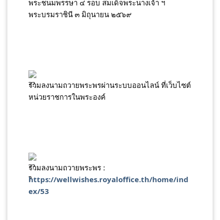
พระชนมพรรษา ๔ รอบ สมเด็จพระนางเจ้า ฯ 
พระบรมราชินี ๓ มิถุนายน ๒๕๖๙
ร่วมลงนามถวายพระพรผ่านระบบออนไลน์ ที่เว็บไซต์
หน่วยราชการในพระองค์
ร่วมลงนามถวายพระพร : 
https://wellwishes.royaloffice.th/home/ind
ex/53