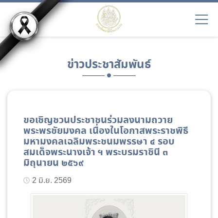
ข่าวประชาสัมพันธ์
ขอเชิญชวนประชาชนร่วมลงนามถวาย
พระพรชัยมงคล เนื่องในโอกาสพระราชพิธี
มหามงคลเฉลิมพระชนมพรรษา ๔ รอบ
สมเด็จพระนางเจ้า ฯ พระบรมราชินี ๓
มิถุนายน ๒๕๖๙
2 มิ.ย. 2569