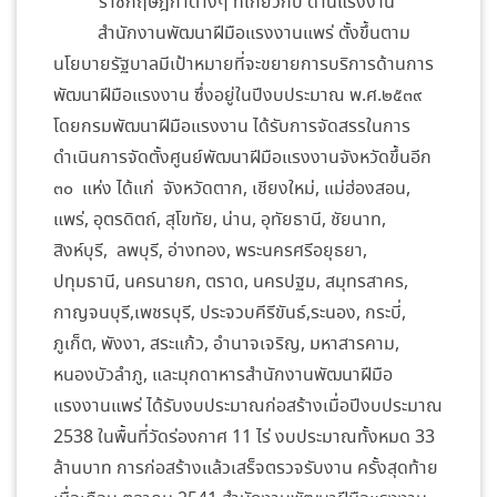
ราชกฤษฎีกาต่างๆ ที่เกี่ยวกับ ด้านแรงงาน
สำนักงานพัฒนาฝีมือแรงงานแพร่ ตั้งขึ้นตาม
นโยบายรัฐบาลมีเป้าหมายที่จะขยายการบริการด้านการ
พัฒนาฝีมือแรงงาน ซึ่งอยู่ในปีงบประมาณ พ.ศ.๒๕๓๙
โดยกรมพัฒนาฝีมือแรงงาน ได้รับการจัดสรรในการ
ดำเนินการจัดตั้งศูนย์พัฒนาฝีมือแรงงานจังหวัดขึ้นอีก
๓๐ แห่ง ได้แก่ จังหวัดตาก, เชียงใหม่, แม่ฮ่องสอน,
แพร่, อุตรดิตถ์, สุโขทัย, น่าน, อุทัยธานี, ชัยนาท,
สิงห์บุรี, ลพบุรี, อ่างทอง, พระนครศรีอยุธยา,
ปทุมธานี, นครนายก, ตราด, นครปฐม, สมุทรสาคร,
กาญจนบุรี,เพชรบุรี, ประจวบคีรีขันธ์,ระนอง, กระบี่,
ภูเก็ต, พังงา, สระแก้ว, อำนาจเจริญ, มหาสารคาม,
หนองบัวลำภู, และมุกดาหารสำนักงานพัฒนาฝีมือ
แรงงานแพร่ ได้รับงบประมาณก่อสร้างเมื่อปีงบประมาณ
2538 ในพื้นที่วัดร่องกาศ 11 ไร่ งบประมาณทั้งหมด 33
ล้านบาท การก่อสร้างแล้วเสร็จตรวจรับงาน ครั้งสุดท้าย