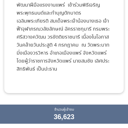
พัฒนาฝีมือแรงงานแพร่ เข้าร่วมพิธีเจริญ
พระพุทธมนต์และทำบุญตักบาตร
เฉลิมพระเกียรติ สมเด็จพระเจ้าน้องนางเธอ เจ้า
ฟ้าจุฬาภรณวลัยลักษณ์ อัครราชกุมารี กรมพระ
ศรีสวางควัฒน วรขัตติยราชนารี เนื่องในโอกาส
วันคล้ายวันประสูติ 4 กรกฎาคม ณ วัดพระบาท
มิ่งเมืองวรวิหาร อำเภอเมืองแพร่ จังหวัดแพร่
โดยผู้ว่าราชการจังหวัดแพร่ นายสมชัย เลิศประ
สิทธิพันธ์ เป็นปะธาน
จำนวนผู้เข้าชม
36,623