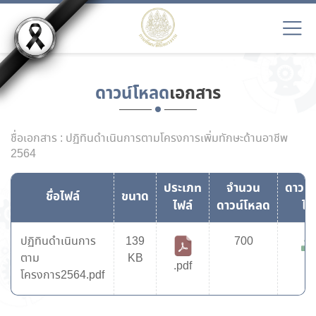
ดาวน์โหลด
เอกสาร
ชื่อเอกสาร : ปฏิทินดำเนินการตามโครงการเพิ่มทักษะด้านอาชีพ
2564
ประเภท
จำนวน
ดาวน์
ชื่อไฟล์
ขนาด
ไฟล์
ดาวน์โหลด
ไฟ
ปฏิทินดำเนินการ
139
700
ตาม
KB
.pdf
โครงการ2564.pdf