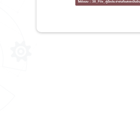
ไฟล์แนบ ::
38_File_คู่มือประชาชนที่แสดงเป็