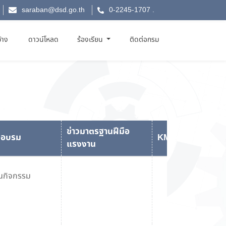
saraban@dsd.go.th
0-2245-1707
.
จ้าง
ดาวน์โหลด
ร้องเรียน
ติดต่อกรม
ข่าวมาตรฐานฝีมือ
ึกอบรม
KM CORNER
แรงงาน
ินกิจกรรม