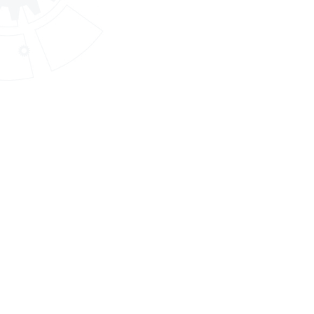
สถาบันพัฒนาฝีมือแรงงาน 18
อุดรธานี