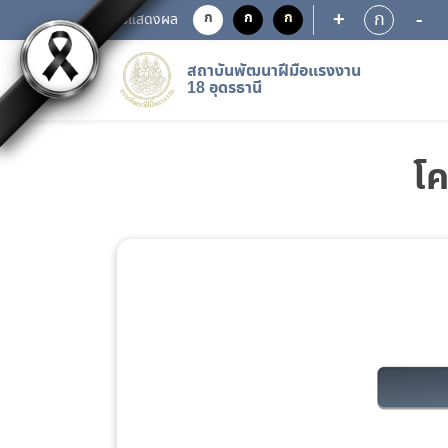
+
-
ก
ก
ก
ก
การแสดงผล
สถาบันพัฒนาฝีมือแรงงาน
18 อุดรธานี
โค