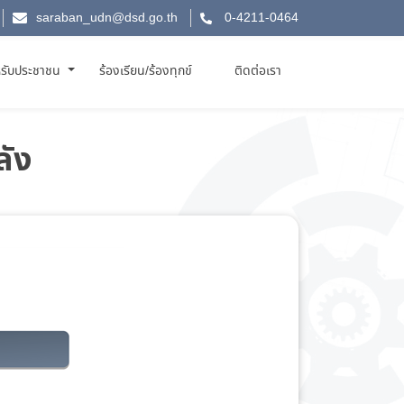
saraban_udn@dsd.go.th
0-4211-0464
รับประชาชน
ร้องเรียน/ร้องทุกข์
ติดต่อเรา
ลัง