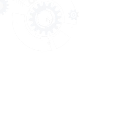
สถาบันพัฒนาฝีมือแรงงาน 7
อุบลราชธานี