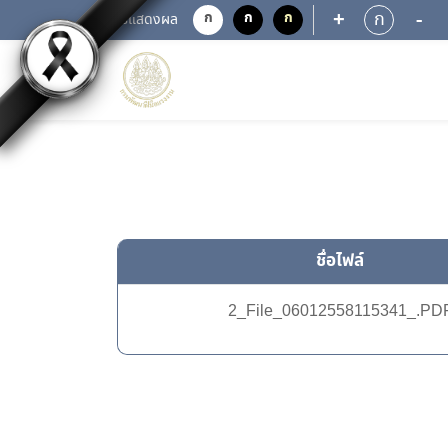
+
-
ก
ก
ก
ก
การแสดงผล
ชื่อไฟล์
2_File_06012558115341_.PD