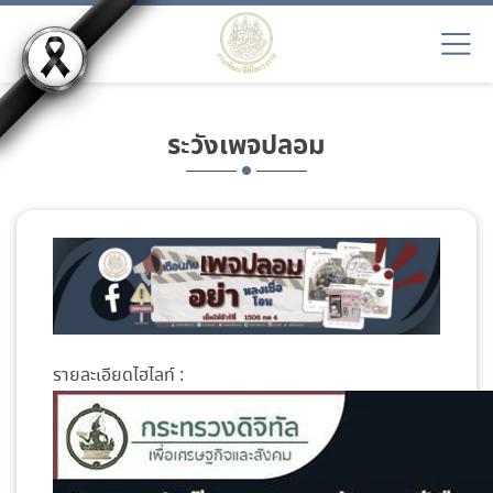
ระวังเพจปลอม
รายละเอียดไฮไลท์ :