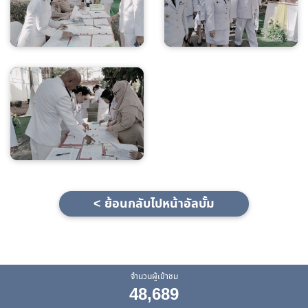
< ย้อนกลับไปหน้าอัลบั้ม
จำนวนผู้เข้าชม
48,689