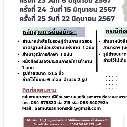
ไฟล์แนบ ::
69_File_กำหนดสาขาช่างไฟฟ้าภายในอาคาร เป็นสาขาอาชีพ
ที่อาจเป็นอันตรายต่อสาธารณะ_10092566161355_.pdf