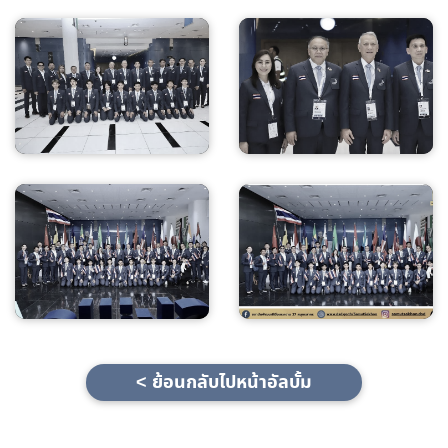
< ย้อนกลับไปหน้าอัลบั้ม