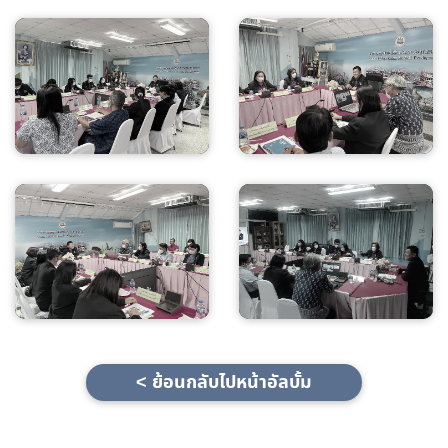
< ย้อนกลับไปหน้าอัลบั้ม