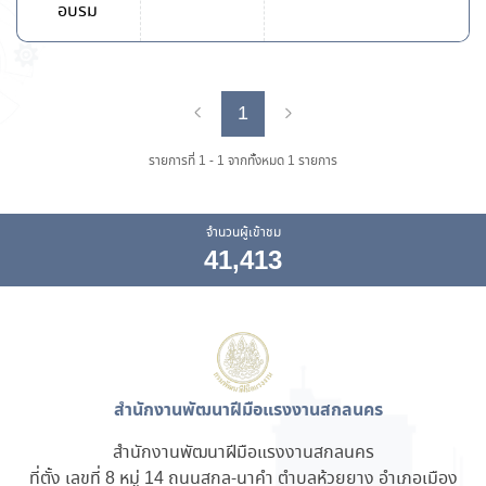
อบรม
1
Previous
Next
รายการที่ 1 - 1 จากทั้งหมด 1 รายการ
จำนวนผู้เข้าชม
41,413
สำนักงานพัฒนาฝีมือแรงงานสกลนคร
สำนักงานพัฒนาฝีมือแรงงานสกลนคร
ที่ตั้ง เลขที่ 8 หมู่ 14 ถนนสกล-นาคำ ตำบลห้วยยาง อำเภอเมือง