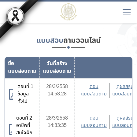
แบบสอบ
ถามออนไลน์
ชื่อ
วันที่สร้าง
แบบสอบถาม
แบบสอบถาม
ตอนที่ 1
28/3/2558
ตอบ
ดูผลสรุป
ข้อมูล
14:58:28
แบบสอบถาม
แบบสอบถา
ทั่วไป
ตอนที่ 2
28/3/2558
ตอบ
ดูผลสรุป
อาชีพที่
14:33:35
แบบสอบถาม
แบบสอบถา
สนใจฝึก