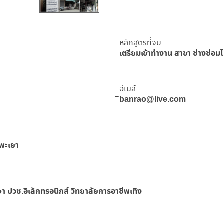
หลักสูตรที่จบ
เตรียมเข้าทำงาน สาขา ช่างซ่อมไ
อีเมล์
ิbanrao@live.com
.พะเยา
ึกษา ปวช.อิเล็กทรอนิกส์ วิทยาลัยการอาชีพเทิง