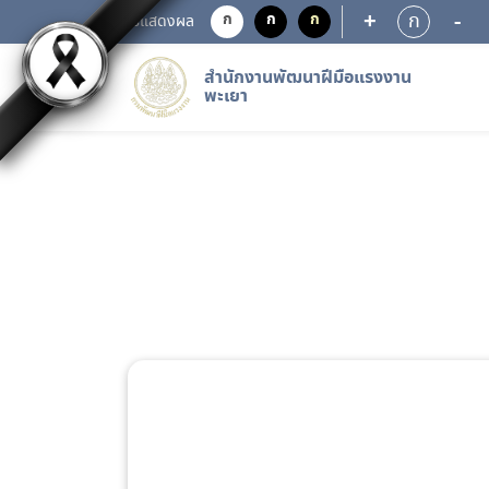
+
-
ก
ก
ก
ก
การแสดงผล
สำนักงานพัฒนาฝีมือแรงงาน
พะเยา