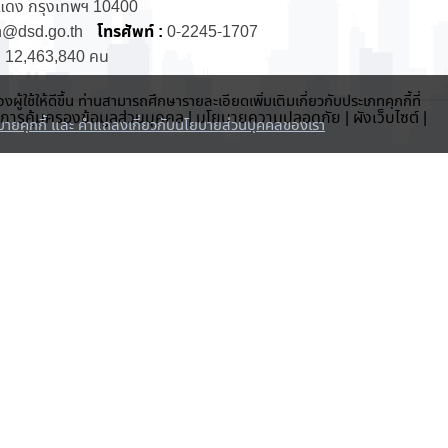
นแดง กรุงเทพฯ 10400
โทรศัพท์ :
n@dsd.go.th
0-2245-1707
:
12,463,840 คน
งผู้ใช้ให้ดีขึ้น ท่านสามารถศึกษารายละเอียดเพิ่มเติมเกี่ยวกับประเภทคุกกี้ที่
ารคุ้มครองข้อมูลส่วนบุคคล
|
นโยบายความปลอดภัย
|
ผังเว็บไซต์
|
ายคุกกี้ และ คำแถลงเกี่ยวกับนโยบายส่วนบุคคลของเรา