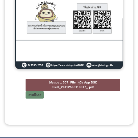
ไฟล์แนบ ::
507_File_คู่มือ App DSD
Skill_26112568113617_.pdf
ดาวน์โหลด