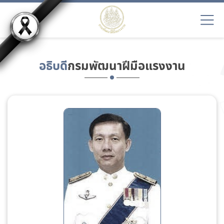
อธิบดี
กรมพัฒนาฝีมือแรงงาน