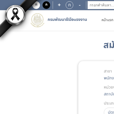
+
-
ก
ก
ก
กรมพัฒนาฝีมือแรงงาน
หน้าแรก
สม
สาขา
พนัก
หน่วย
สถาบั
ประเภ