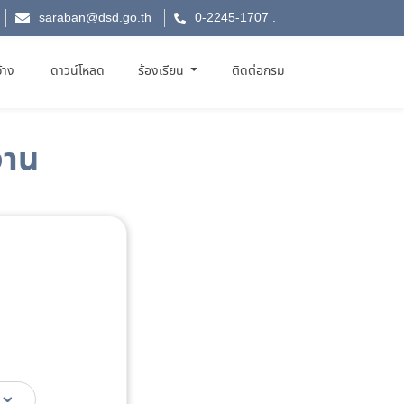
saraban@dsd.go.th
0-2245-1707
.
จ้าง
ดาวน์โหลด
ร้องเรียน
ติดต่อกรม
งาน