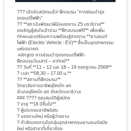
??? เปิดรับสมัครแล้ว! ฝึกอบรม "การซ่อมบำรุง
รถยนต์ไฟฟ้า"
?? **สถาบันพัฒนาฝีมือแรงงาน 25 นราธิวาส**
ขอเชิญผู้สนใจเข้าร่วม **ฝึกอบรมฟรี!** เพื่อเพิ่ม
ทักษะและเตรียมความพร้อมสู่สายงาน **ยานยนต์
ไฟฟ้า (Electric Vehicle : EV)** ซึ่งเป็นอุตสาหกรรม
แห่งอนาคต
หลักสูตร การซ่อมบำรุงรถยนต์ไฟฟ้า
ฝึกอบรมวันเสาร์ – อาทิตย์**
?? วันที่ **11 – 12 และ 18 – 19 กรกฎาคม 2569**
? เวลา **08.30 – 17.00 น.**
?? **สถานที่ฝึกอบรม**
วิทยาลัยการอาชีพสุไหงโก-ลก
อำเภอสุไหงโก-ลก จังหวัดนราธิวาส
### ??‍?? คุณสมบัติผู้สมัคร
? อายุ **18 ปีขึ้นไป**
? ผู้ประกอบอาชีพอิสระ
? แรงงานใหม่ หรือผู้ว่างงาน
? กำลังแรงงานในกลุ่มอุตสาหกรรมยานยนต์สมัย
ใหม่ หรือสาขาที่เกี่ยวข้อง