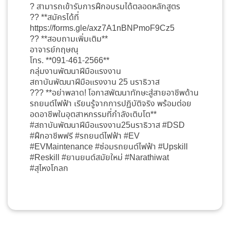
? สามารถเข้ารับการฝึกอบรมได้ตลอดหลักสูตร
?? **สมัครได้ที่
https://forms.gle/axz7A1nBNPmoF9Cz5
?? **สอบถามเพิ่มเติม**
อาจารย์กฤษณุ
โทร. **091-461-2566**
กลุ่มงานพัฒนาฝีมือแรงงาน
สถาบันพัฒนาฝีมือแรงงาน 25 นราธิวาส
??? **อย่าพลาด! โอกาสพัฒนาทักษะสู่สายอาชีพด้าน
รถยนต์ไฟฟ้า เรียนรู้จากการปฏิบัติจริง พร้อมต่อย
อดอาชีพในอุตสาหกรรมที่กำลังเติบโต**
#สถาบันพัฒนาฝีมือแรงงาน25นราธิวาส #DSD
#ฝึกอาชีพฟรี #รถยนต์ไฟฟ้า #EV
#EVMaintenance #ซ่อมรถยนต์ไฟฟ้า #Upskill
#Reskill #ยานยนต์สมัยใหม่ #Narathiwat
#สุไหงโกลก