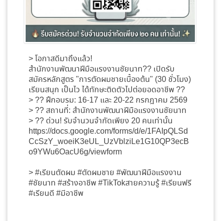
> โอกาสดีมาถึงแล้ว!
สำนักงานพัฒนาฝีมือแรงงานชัยนาท?? เปิดรับ
สมัครหลักสูตร "การตัดผมชายเบื้องต้น" (30 ชั่วโมง)
เรียนสนุก เป็นไว ได้ทักษะติดตัวไปต่อยอดอาชีพ ??
> ?? ฝึกอบรม: 16-17 และ 20-22 กรกฎาคม 2569
> ?? สถานที่: สำนักงานพัฒนาฝีมือแรงงานชัยนาท
> ?? ด่วน! รับจำนวนจำกัดเพียง 20 คนเท่านั้น
https://docs.google.com/forms/d/e/1FAIpQLSd
CcSzY_woeiK3eUL_UzVblziLe1G10QP3ecB
o9YWu6OacU6g/viewform
> #เรียนตัดผม #ตัดผมชาย #พัฒนาฝีมือแรงงาน
#ชัยนาท #สร้างอาชีพ #TikTokสายความรู้ #เรียนฟรี
#เรียนดี #มีอาชีพ