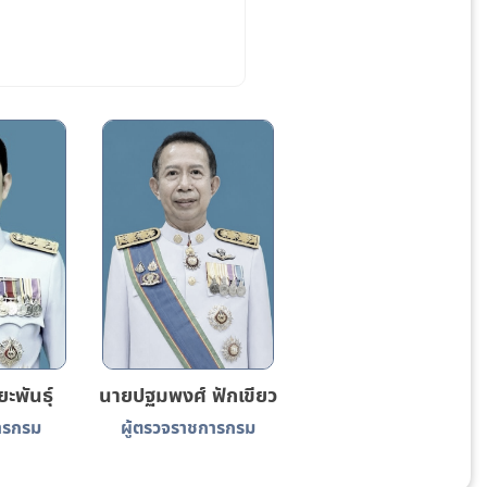
ะพันธุ์
นายปฐมพงศ์ ฟักเขียว
ารกรม
ผู้ตรวจราชการกรม