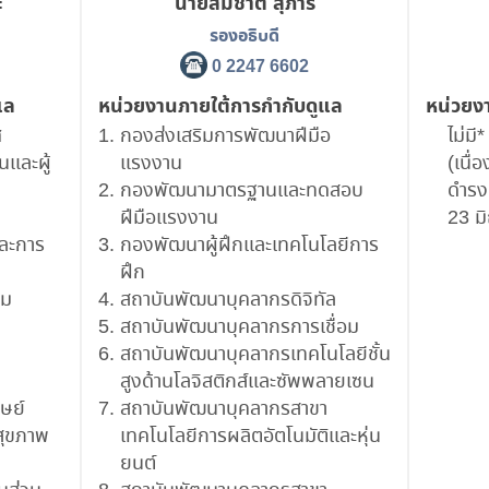
ะ
นายสมชาติ สุภารี
รองอธิบดี
0 2247 6602
แล
หน่วยงานภายใต้การกำกับดูแล
หน่วยง
ศ
กองส่งเสริมการพัฒนาฝีมือ
ไม่มี*
และผู้
แรงงาน
(เนื่
กองพัฒนามาตรฐานและทดสอบ
ดำรงต
ฝีมือแรงงาน
23 ม
ละการ
กองพัฒนาผู้ฝึกและเทคโนโลยีการ
ฝึก
าม
สถาบันพัฒนาบุคลากรดิจิทัล
สถาบันพัฒนาบุคลากรการเชื่อม
สถาบันพัฒนาบุคลากรเทคโนโลยีชั้น
สูงด้านโลจิสติกส์และซัพพลายเซน
ษย์
สถาบันพัฒนาบุคลากรสาขา
สุขภาพ
เทคโนโลยีการผลิตอัตโนมัติและหุ่น
ยนต์