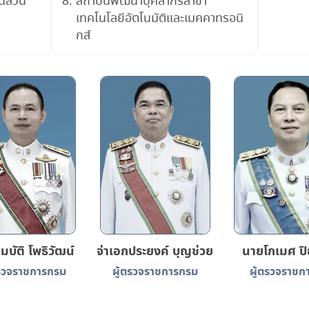
นส่วน
สถาบันพัฒนาบุคลากรสาขา
เทคโนโลยีอัตโนมัติและเมคคาทรอนิ
กส์
บัติ โพธิวัฒน์
จ่าเอกประยงค์ บุญช่วย
นายโกเมศ ปิย
ตรวจราชการกรม
ผู้ตรวจราชการกรม
ผู้ตรวจราชก