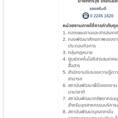
นายภัทรวุธ เภอแสล
รองอธิบดี
0 2245 1820
หน่วยงานภายใต้การกำกับดู
กองแผนงานและสารสนเท
กองพัฒนาศักยภาพแรงงาน
ประกอบกิจการ
กลุ่มกฎหมาย
ศูนย์เทคโนโลยีสารสนเทศแ
สื่อสาร
สำนักงานรับรองความรู้คว
สามารถ
สถาบันพัฒนาฝีมือแรงงาน
นานาชาติ
สถาบันพัฒนาทรัพยากรมนุ
สำหรับอุตสาหกรรมบริการ
สถาบันพัฒนาบุคลากรใน