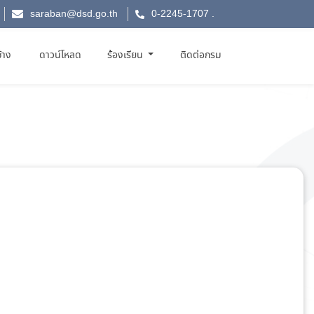
saraban@dsd.go.th
0-2245-1707
.
จ้าง
ดาวน์โหลด
ร้องเรียน
ติดต่อกรม