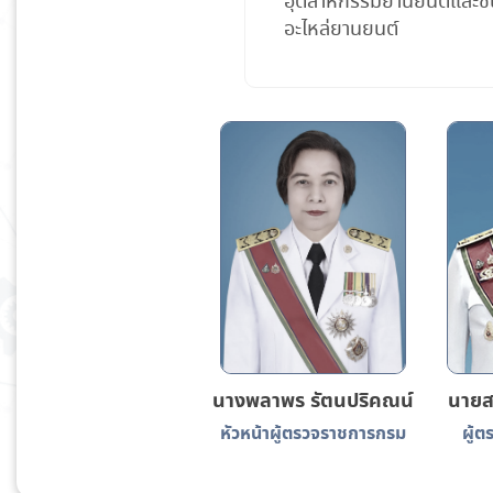
อุตสาหกรรมยานยนต์และชิ้
อะไหล่ยานยนต์
นางพลาพร รัตนปริคณน์
นายสม
หัวหน้าผู้ตรวจราชการกรม
ผู้