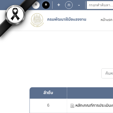
EN9
+
-
ก
ก
ก
กรมพัฒนาฝีมือแรงงาน
หน้าแรก
ลำดับ
6
หลักเกณฑ์การประเมินเพ