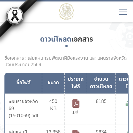
ดาวน์โหลด
เอกสาร
ชื่อเอกสาร : เล่มแผนกรมพัฒนาฝีมือแรงงาน และ แผนรายจังหวัด
ปีงบประมาณ 2569
ประเภท
จำนวน
ดาวน์
ชื่อไฟล์
ขนาด
ไฟล์
ดาวน์โหลด
ไฟล
แผนรายจังหวัด
450
8185
69
KB
.pdf
(1501069).pdf
เล่มแผนปี
13,358
9634