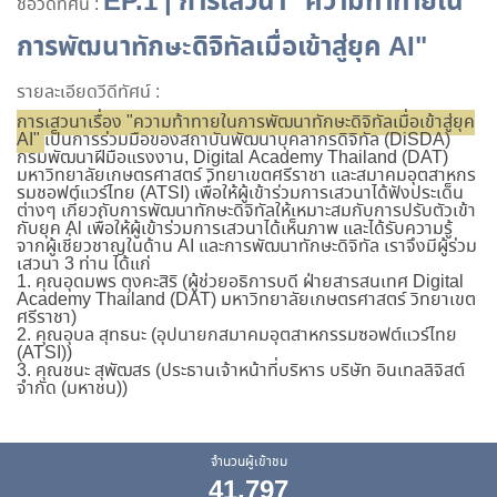
EP.1 | การเสวนา "ความท้าทายใน
ชื่อวีดีทัศน์ :
การพัฒนาทักษะดิจิทัลเมื่อเข้าสู่ยุค AI"
รายละเอียดวีดีทัศน์ :
การเสวนาเรื่อง "ความท้าทายในการพัฒนาทักษะดิจิทัลเมื่อเข้าสู่ยุค
AI"
เป็นการร่วมมือของสถาบันพัฒนาบุคลากรดิจิทัล (DiSDA)
กรมพัฒนาฝีมือแรงงาน, Digital Academy Thailand (DAT)
มหาวิทยาลัยเกษตรศาสตร์ วิทยาเขตศรีราชา และสมาคมอุตสาหกร
รมชอฟต์แวร์ไทย (ATSI) เพื่อให้ผู้เข้าร่วมการเสวนาได้ฟังประเด็น
ต่างๆ เกี่ยวกับการพัฒนาทักษะดิจิทัลให้เหมาะสมกับการปรับตัวเข้า
กับยุค Al เพื่อให้ผู้เข้าร่วมการเสวนาได้เห็นภาพ และได้รับความรู้
จากผู้เชี่ยวชาญในด้าน AI และการพัฒนาทักษะดิจิทัล เราจึงมีผู้ร่วม
เสวนา 3 ท่าน ได้แก่
1. คุณอุดมพร ตุงคะสิริ (ผู้ช่วยอธิการบดี ฝ่ายสารสนเทศ Digital
Academy Thailand (DAT) มหาวิทยาลัยเกษตรศาสตร์ วิทยาเขต
ศรีราชา)
2. คุณอุบล สุทธนะ (อุปนายกสมาคมอุตสาหกรรมซอฟต์แวร์ไทย
(ATSI))
3. คุณชนะ สุพัฒสร (ประธานเจ้าหน้าที่บริหาร บริษัท อินเทลลิจิสต์
จำกัด (มหาชน))
จำนวนผู้เข้าชม
41,797