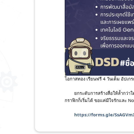
โอกาสทอง เรียนฟรี 4 วันเต็ม อัปเกร
	ยกระดับการสร้างสื่อให้ล้ำกว่าใคร ด้วยพลัง Generative AI ในหลักสูตร การพัฒนาสื่อมัลติมีเดียด้วยเทคโนโลยี Generative AI ไม่ต้องเก่ง
กราฟิกก็เริ่มได้ ขอแค่มีใจรักและ No
https://forms.gle/SsAGV