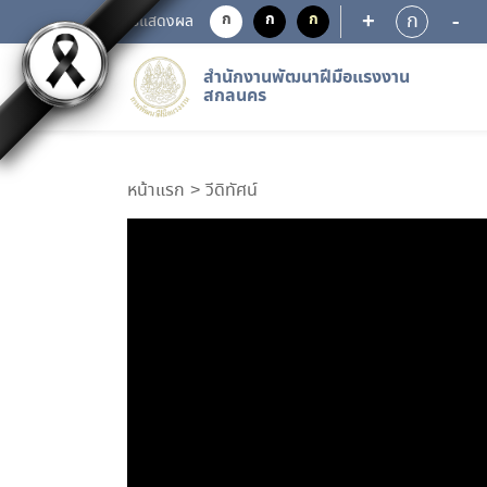
+
-
ก
ก
ก
ก
การแสดงผล
สำนักงานพัฒนาฝีมือแรงงาน
สกลนคร
หน้าแรก
วีดิทัศน์