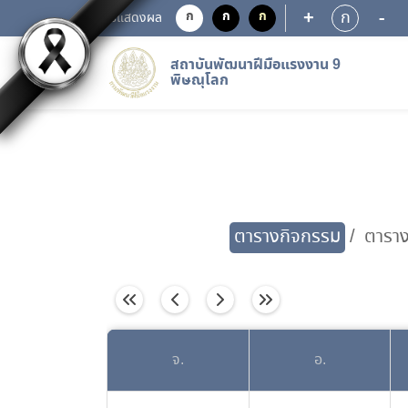
+
-
ก
ก
ก
ก
การแสดงผล
สถาบันพัฒนาฝีมือแรงงาน 9
พิษณุโลก
ตารางกิจกรรม
ตารา