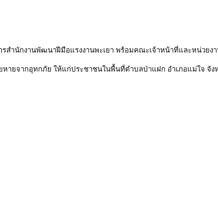
นวยการสำนักงานพัฒนาฝีมือแรงงานพะเยา พร้อมคณะเจ้าหน้าที่และหน่วย
สียหายจากอุทกภัย ให้แก่ประชาชนในพื้นที่ตำบลป่าแฝก อำเภอแม่ใจ จั