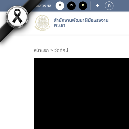
+
-
ก
ก
ก
ก
การแสดงผล
สำนักงานพัฒนาฝีมือแรงงาน
พะเยา
หน้าแรก
วีดิทัศน์