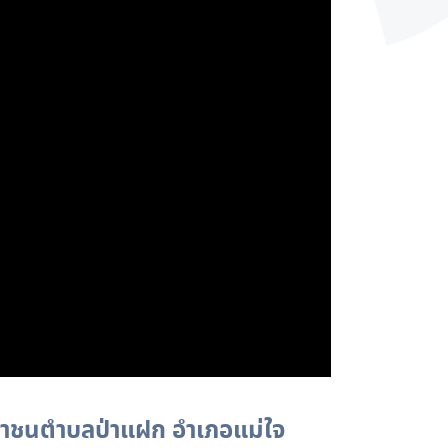
ะชาชนตำบลป่าแฝก อำเภอแม่ใจ