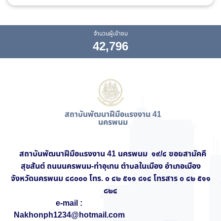
จำนวนผู้เข้าชม
42,796
สถาบันพัฒนาฝีมือแรงงาน 41
นครพนม
สถาบันพัฒนาฝีมือแรงงาน 41 นครพนม ๑๙/๔ ซอยสามัคคี
สุขสันต์ ถนนนครพนม-ท่าอุเทน ตำบลในเมือง อำเภอเมือง
จังหวัดนครพนม ๔๘๐๐๐ โทร. ๐ ๔๒ ๕๑๑ ๘๑๔ โทรสาร ๐ ๔๒ ๕๑๑
๘๒๔
e-mail :
Nakhonph1234@hotmail.com