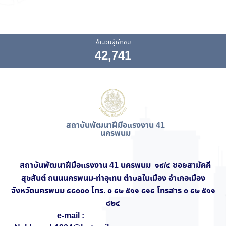
จำนวนผู้เข้าชม
42,741
สถาบันพัฒนาฝีมือแรงงาน 41
นครพนม
สถาบันพัฒนาฝีมือแรงงาน 41 นครพนม ๑๙/๔ ซอยสามัคคี
สุขสันต์ ถนนนครพนม-ท่าอุเทน ตำบลในเมือง อำเภอเมือง
จังหวัดนครพนม ๔๘๐๐๐ โทร. ๐ ๔๒ ๕๑๑ ๘๑๔ โทรสาร ๐ ๔๒ ๕๑๑
๘๒๔
e-mail :