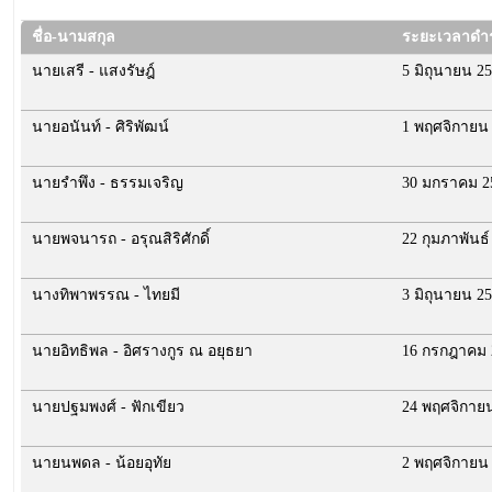
ชื่อ-นามสกุล
ระยะเวลาดำ
นายเสรี - แสงรัษฎ์
5 มิถุนายน 2
นายอนันท์ - ศิริพัฒน์
1 พฤศจิกายน
นายรำพึง - ธรรมเจริญ
30 มกราคม 2
นายพจนารถ - อรุณสิริศักดิ์
22 กุมภาพันธ์
นางทิพาพรรณ - ไทยมี
3 มิถุนายน 2
นายอิทธิพล - อิศรางกูร ณ อยุธยา
16 กรกฎาคม 
นายปฐมพงศ์ - ฟักเขียว
24 พฤศจิกาย
นายนพดล - น้อยอุทัย
2 พฤศจิกายน