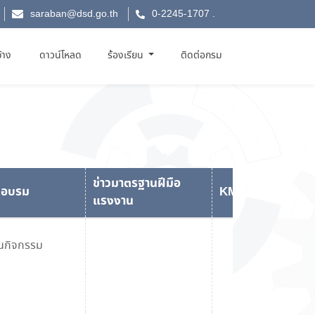
saraban@dsd.go.th
0-2245-1707
.
จ้าง
ดาวน์โหลด
ร้องเรียน
ติดต่อกรม
ข่าวมาตรฐานฝีมือ
ึกอบรม
KM CORNER
แรงงาน
ินกิจกรรม